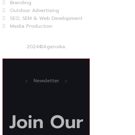
Branding
Outdoor Advertising
SEO, SEM & Web Development
Media Production
View More...
2024
©Agensika.
By Oryxco Technology
Newsletter
Join
Our